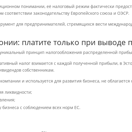
диционном понимании, её налоговый режим фактически предос
м соответствии законодательству Европейского союза и ОЭСР.
трумент для предпринимателей, стремящихся вести международ
тонии: платите только при выводе
 уникальный принцип налогообложения распределенной прибы
ративный налог взимается с каждой полученной прибыли, в Эсто
ивидендов собственникам.
 компании и используется для развития бизнеса, не облагается 
яя ликвидности;
вления;
 бизнеса с соблюдением всех норм ЕС.