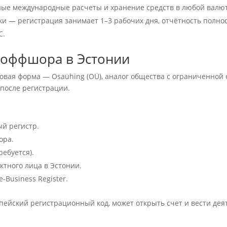
ные международные расчеты и хранение средств в любой валют
— регистрация занимает 1–3 рабочих дня, отчётность полнос
С.
 оффшора в Эстонии
вая форма — Osaühing (OÜ), аналог общества с ограниченной
 после регистрации.
ый регистр.
ора.
ебуется).
ктного лица в Эстонии.
-Business Register.
ейский регистрационный код, может открыть счет и вести деят