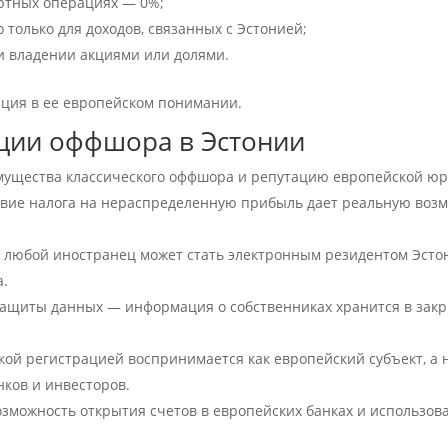
ортных операциях — 0%;
 только для доходов, связанных с Эстонией;
ри владении акциями или долями.
ация в ее европейском понимании.
ции оффшора в Эстонии
имущества классического оффшора и репутацию европейской ю
вие налога на нераспределенную прибыль дает реальную возм
 — любой иностранец может стать электронным резидентом Эсто
а.
ащиты данных — информация о собственниках хранится в закры
кой регистрацией воспринимается как европейский субъект, а н
ков и инвесторов.
зможность открытия счетов в европейских банках и использов