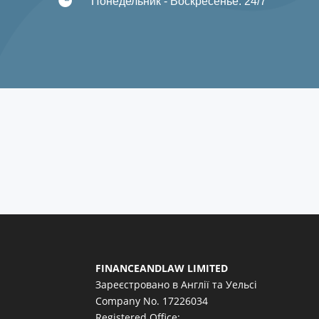
Понедельник - Воскресенье: 24/7
FINANCEANDLAW LIMITED
Зареєстровано в Англії та Уельсі
Company No. 17226034
Registered Office: