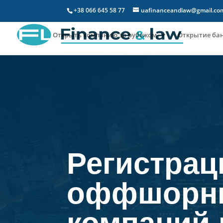
+38 066 645 58 77
uafinanceandlaw@gmail.co
Открыть компанию за рубежом
Открытие бан
Регистрац
оффшорн