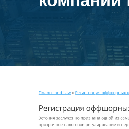
компаний 
Finance and Law
»
Регистрация оффшорных 
Регистрация оффшорны
Эстония заслуженно признана одной из сам
прозрачное налоговое регулирование и пе