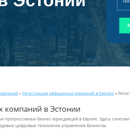
в Эстонии
компаний
»
Регистрация оффшорных компаний в Европе
»
Регис
х компаний в Эстонии
ых прогрессивных бизнес-юрисдикций в Европе. Здесь сочетают
редовые цифровые технологии управления бизнесом.