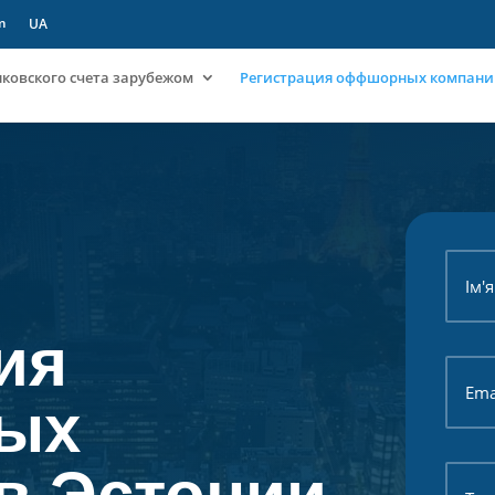
m
UA
ковского счета зарубежом
Регистрация оффшорных компан
ия
ых