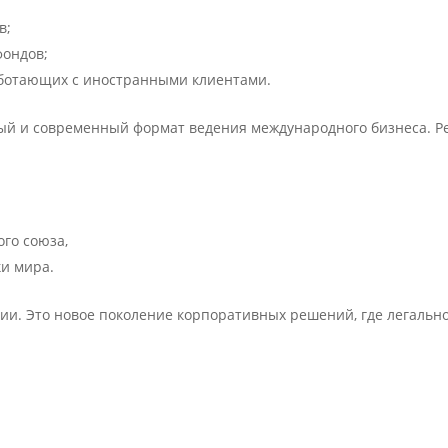
в;
фондов;
аботающих с иностранными клиентами.
ый и современный формат ведения международного бизнеса. Р
ого союза,
ки мира.
и. Это новое поколение корпоративных решений, где легальност