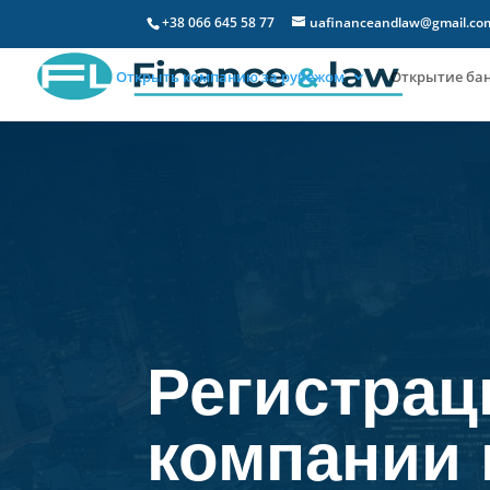
+38 066 645 58 77
uafinanceandlaw@gmail.co
Открыть компанию за рубежом
Открытие бан
Регистрац
компании 