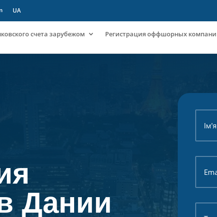
m
UA
ковского счета зарубежом
Регистрация оффшорных компан
ия
в Дании