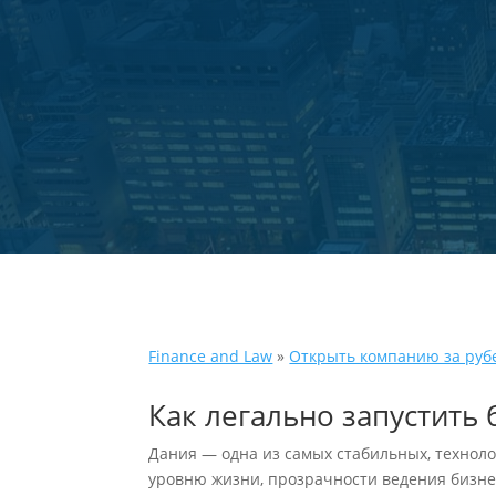
Finance and Law
»
Открыть компанию за руб
Как легально запустить 
Дания — одна из самых стабильных, технол
уровню жизни, прозрачности ведения бизне