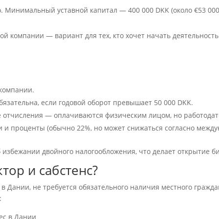
во. Минимальный уставной капитал — 400 000 DKK (около
€
53 00
й компании — вариант для тех, кто хочет начать деятельность 
компании.
язательна, если годовой оборот превышает 50 000 DKK.
е отчисления — оплачиваются физическим лицом, но работодат
ти и проценты (обычно 22%, но может снижаться согласно межд
 избежании двойного налогообложения, что делает открытие б
тор и сабстенс?
в Дании, не требуется обязательного наличия местного гражд
:
ес в Дании