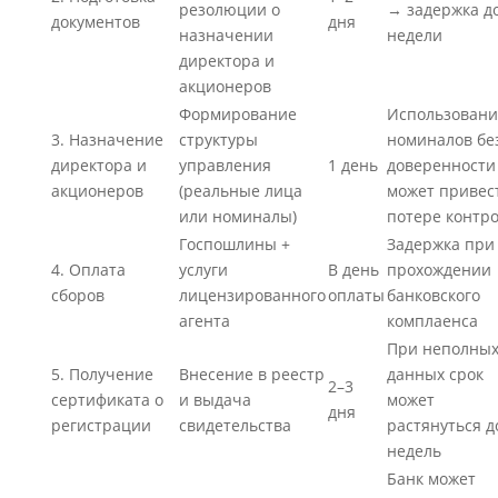
резолюции о
→ задержка до
документов
дня
назначении
недели
директора и
акционеров
Формирование
Использовани
3. Назначение
структуры
номиналов бе
директора и
управления
1 день
доверенности
акционеров
(реальные лица
может привес
или номиналы)
потере контр
Госпошлины +
Задержка при
4. Оплата
услуги
В день
прохождении
сборов
лицензированного
оплаты
банковского
агента
комплаенса
При неполны
5. Получение
Внесение в реестр
данных срок
2–3
сертификата о
и выдача
может
дня
регистрации
свидетельства
растянуться д
недель
Банк может