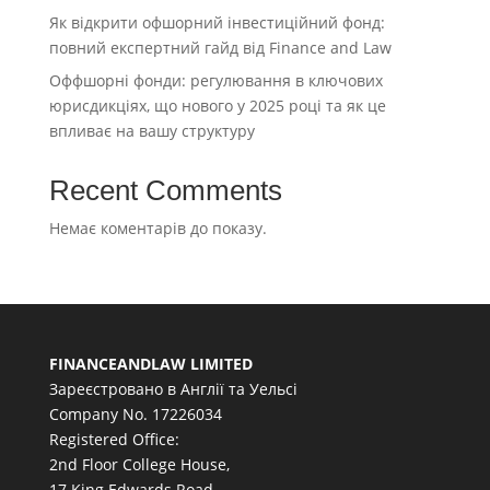
Як відкрити офшорний інвестиційний фонд:
повний експертний гайд від Finance and Law
Оффшорні фонди: регулювання в ключових
юрисдикціях, що нового у 2025 році та як це
впливає на вашу структуру
Recent Comments
Немає коментарів до показу.
FINANCEANDLAW LIMITED
Зареєстровано в Англії та Уельсі
Company No. 17226034
Registered Office:
2nd Floor College House,
17 King Edwards Road,