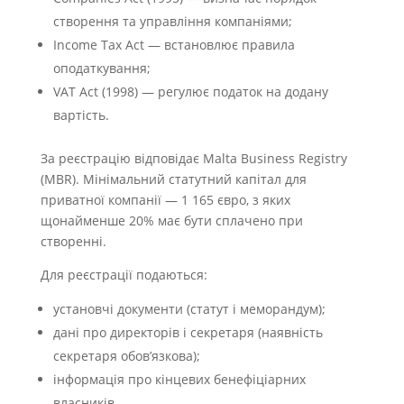
створення та управління компаніями;
Income Tax Act — встановлює правила
оподаткування;
VAT Act (1998) — регулює податок на додану
вартість.
За реєстрацію відповідає Malta Business Registry
(MBR). Мінімальний статутний капітал для
приватної компанії — 1 165 євро, з яких
щонайменше 20% має бути сплачено при
створенні.
Для реєстрації подаються:
установчі документи (статут і меморандум);
дані про директорів і секретаря (наявність
секретаря обов’язкова);
інформація про кінцевих бенефіціарних
власників.