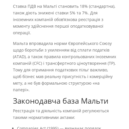
Ставка ПДВ на Мальті становить 18% (стандартна),
також діють знижені ставки 5% та 7%. Для
іноземних компаній обов’язкова реєстрація з
моменту здійснення першої оподатковуваної
операції.
Мальта впровадила норми Європейського Союзу
щодо боротьби з ухиленням від сплати податків
(ATAD), а також правила контрольованих іноземних
компаній (CFC) і трансфертного ціноутворення (TP).
Тому для отримання податкових пільг важливо,
щоб бізнес мав реальну присутність і комерційну
мету, а не був формальною структурою «на
папері».
Законодавча база Мальти
Реєстрація та діяльність компаній регулюються
такими нормативними актами:
Companies Act (1995) — визначає порядок