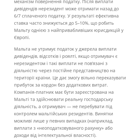
механізм повернення податку. Після виплати
дивідендів нерезидент може отримати назад до
6/7 сплаченого податку. У результаті ефективна
ставка часто знижується до 5–10%, що робить
Мальту однією з найпривабливіших юрисдикцій у
Європі.
Мальта не утримує податок у джерела виплати
дивідендів, відсотків і роялті, якщо отримувач є
нерезидентом і такі виплати не пов’язані з
діяльністю через постійне представництво на
території країни. Це дає змогу вільно переказувати
прибуток за кордон без додаткових витрат.
Компанія-платник має бути зареєстрована на
Мальті та здійснювати реальну господарську
діяльність, а отримувач — не перебувати під
контролем мальтійських резидентів. Винятки
можливі лише у певних випадках (наприклад,
виплати з «неоподатковуваного рахунку» або
доходи від інтелектуальної власності).