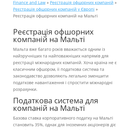
Finance and Law
»
Реєстрація офшорних компаній
»
Реєстрація офшорних компаній у Європі
»
Реєстрація офшорних компаній на Мальті
Реєстрація офшорних
компаній на Мальті
Мальта вже багато років вважається одним із
найзручніших та найповажніших напрямів для
реєстрації міжнародних компаній. Хоча країна не є
класичним офшором, її податкова система та
законодавство дозволяють легально зменшити
податкове навантаження і спростити міжнародні
розрахунки.
Податкова система для
компаній на Мальті
Базова ставка корпоративного податку на Мальті
становить 35%, однак для іноземних акціонерів діє